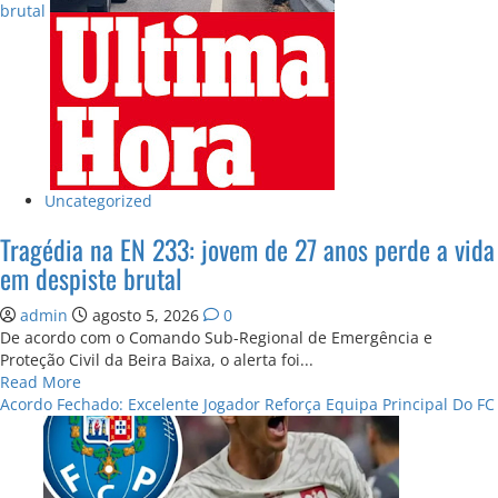
brutal
mortos
Uncategorized
Tragédia na EN 233: jovem de 27 anos perde a vida
em despiste brutal
admin
agosto 5, 2026
0
De acordo com o Comando Sub-Regional de Emergência e
Proteção Civil da Beira Baixa, o alerta foi...
Read
Read More
more
Acordo Fechado: Excelente Jogador Reforça Equipa Principal Do FC
about
Tragédia
na
EN