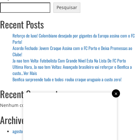
posts
Sofia
Pesquisar
Oliveira
critica
Recent Posts
Villas-
Boas:
“é
Reforço de luxo! Colombiano desejado por gigantes da Europa assina com o FC
um
Porto!
charlatão
Acordo Fechado: Jovem Craque Assina com o FC Porto e Deixa Promessas ao
e…”
Clube!
Ver
Ja nao tem Volta: Futebolista Com Grande Nível Esta Na Lista De FC Porto
Mais
Ultima Hora, Ja nao tem Voltas: Avançado brasileiro vai reforçar o Benfica a
custo…Ver Mais
Benfica surpreende tudo e todos: rouba craque uruguaio a custo zero!
Recent Comments
×
Nenhum comentário para mostrar.
Archives
agosto 2026