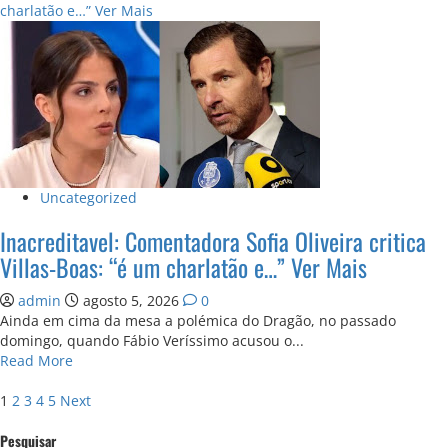
about
charlatão e…” Ver Mais
Acordo
Fechado:
Excelente
Jogador
Reforça
Equipa
Principal
Do
FC
Uncategorized
Porto
Inacreditavel: Comentadora Sofia Oliveira critica
Villas-Boas: “é um charlatão e…” Ver Mais
admin
agosto 5, 2026
0
Ainda em cima da mesa a polémica do Dragão, no passado
domingo, quando Fábio Veríssimo acusou o...
Read
Read More
more
Paginação
about
1
2
3
4
5
Next
Inacreditavel:
de
Pesquisar
Comentadora