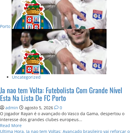
Craque
Assina
com
o
Porto
FC
Porto
e
Deixa
Promessas
ao
Clube!
Uncategorized
Ja nao tem Volta: Futebolista Com Grande Nível
Esta Na Lista De FC Porto
admin
agosto 5, 2026
0
O jogador Rayan é o avançado do Vasco da Gama, despertou o
interesse dos grandes clubes europeus...
Read
Read More
more
Ultima Hora, Ja nao tem Voltas: Avançado brasileiro vai reforçar o