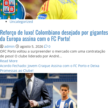
Uncategorized
Reforço de luxo! Colombiano desejado por gigantes
da Europa assina com o FC Porto!
admin
agosto 5, 2026
0
OFC Porto voltou a surpreender o mercado com uma contratação
de peso! O clube liderado por André...
Read
Read More
more
Acordo Fechado: Jovem Craque Assina com o FC Porto e Deixa
about
Promessas ao Clube!
Reforço
de
luxo!
Colombiano
desejado
por
gigantes