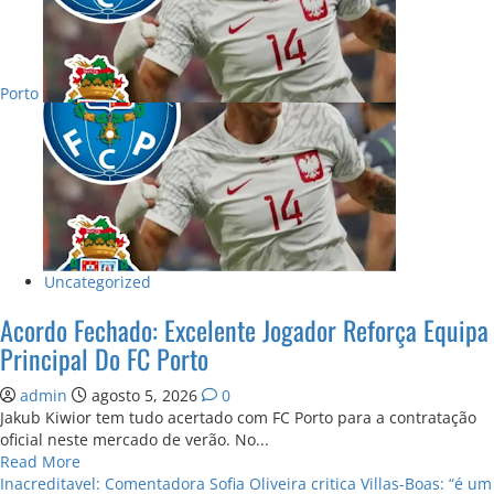
233:
jovem
de
27
Porto
anos
perde
a
vida
em
despiste
brutal
Uncategorized
Acordo Fechado: Excelente Jogador Reforça Equipa
Principal Do FC Porto
admin
agosto 5, 2026
0
Jakub Kiwior tem tudo acertado com FC Porto para a contratação
oficial neste mercado de verão. No...
Read
Read More
more
Inacreditavel: Comentadora Sofia Oliveira critica Villas-Boas: “é um