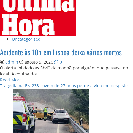
pelo
Benfica!
Uncategorized
Acidente às 10h em Lisboa deixa vários mortos
admin
agosto 5, 2026
0
O alerta foi dado às 3h40 da manhã por alguém que passava no
local. A equipa dos...
Read
Read More
more
Tragédia na EN 233: jovem de 27 anos perde a vida em despiste
about
Acidente
às
10h
em
Lisboa
deixa
vários