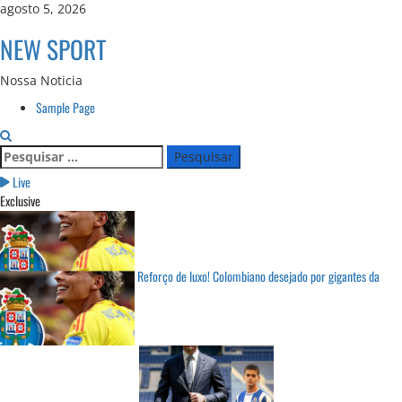
Skip
agosto 5, 2026
to
NEW SPORT
content
Nossa Noticia
Primary
Sample Page
Menu
Pesquisar
por:
Live
Exclusive
Reforço de luxo! Colombiano desejado por gigantes da