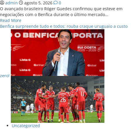
admin
agosto 5, 2026
0
O avançado brasileiro Róger Guedes confirmou que esteve em
negociações com o Benfica durante o último mercado...
Read
Read More
more
Benfica surpreende tudo e todos: rouba craque uruguaio a custo
about
Ultima
Hora,
Ja
nao
tem
Voltas:
Avançado
zero!
brasileiro
vai
reforçar
o
Benfica
a
custo…
Ver
Mais
Uncategorized