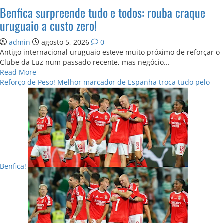
Benfica surpreende tudo e todos: rouba craque
uruguaio a custo zero!
admin
agosto 5, 2026
0
Antigo internacional uruguaio esteve muito próximo de reforçar o
Clube da Luz num passado recente, mas negócio...
Read
Read More
more
Reforço de Peso! Melhor marcador de Espanha troca tudo pelo
about
Benfica
surpreende
tudo
e
todos:
rouba
craque
Benfica!
uruguaio
a
custo
zero!