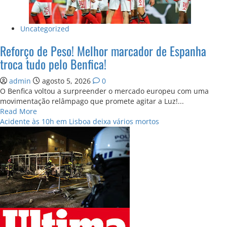
Uncategorized
Reforço de Peso! Melhor marcador de Espanha
troca tudo pelo Benfica!
admin
agosto 5, 2026
0
O Benfica voltou a surpreender o mercado europeu com uma
movimentação relâmpago que promete agitar a Luz!...
Read
Read More
more
Acidente às 10h em Lisboa deixa vários mortos
about
Reforço
de
Peso!
Melhor
marcador
de
Espanha
troca
tudo